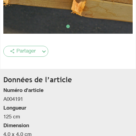
share
Partager
Données de l’article
Numéro d'article
A004191
Longueur
125 cm
Dimension
4.0 x 4.0 cm