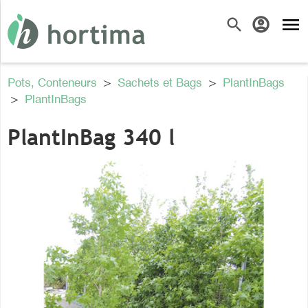
menu
search
account_circle
Pots, Conteneurs
>
Sachets et Bags
>
PlantInBags
>
PlantInBags
PlantInBag 340 l