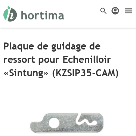
menu
search
account_circle
Plaque de guidage de
ressort pour Echenilloir
«Sintung» (KZSIP35-CAM)