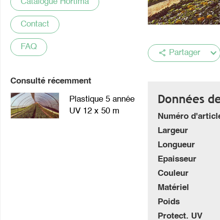
Catalogue Hortima
Contact
FAQ
share
Partager
Consulté récemment
Données de 
Plastique 5 année
UV 12 x 50 m
Numéro d'articl
Largeur
Longueur
Epaisseur
Couleur
Matériel
Poids
Protect. UV