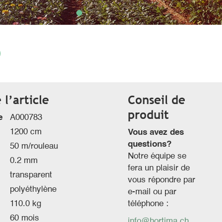
l’article
Conseil de
produit
e
A000783
1200 cm
Vous avez des
questions?
50 m/rouleau
Notre équipe se
0.2 mm
fera un plaisir de
transparent
vous répondre par
polyéthylène
e-mail ou par
110.0 kg
téléphone :
60 mois
info@hortima.ch