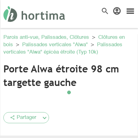
menu
search
account_circle
Parois anti-vue, Palissades, Clôtures
>
Clôtures en
bois
>
Palissades verticales "Alwa"
>
Palissades
verticales "Alwa" épicéa étroite (Typ 10k)
Porte Alwa étroite 98 cm
targette gauche
share
Partager