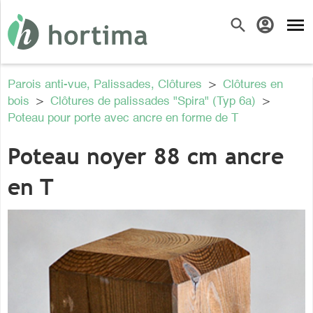
menu
search
account_circle
Parois anti-vue, Palissades, Clôtures
>
Clôtures en
bois
>
Clôtures de palissades "Spira" (Typ 6a)
>
Poteau pour porte avec ancre en forme de T
Poteau noyer 88 cm ancre
en T