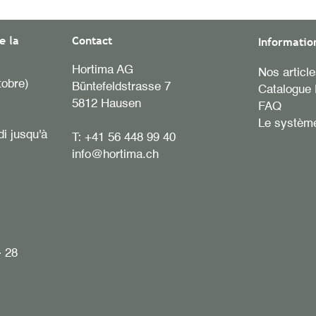
e la
Contact
Informatio
Hortima AG
Nos articl
tobre)
Büntefeldstrasse 7
Catalogue 
5812 Hausen
FAQ
Le système
di jusqu'à
T:
+41 56 448 99 40
info@hortima.ch
- 28