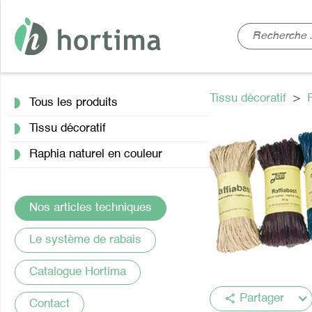
Tissu décoratif
>
Tous les produits
Tissu décoratif
Raphia naturel en couleur
Nos articles techniques
Le système de rabais
Catalogue Hortima
share
Partager
Contact