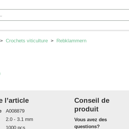
>
Crochets viticulture
>
Rebklammern
l’article
Conseil de
produit
e
A008879
2.0 - 3.1 mm
Vous avez des
questions?
1000 pcs