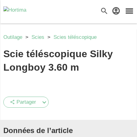
menu
search
account_circle
Outilage
>
Scies
>
Scies téléscopique
Scie téléscopique Silky
Longboy 3.60 m
Partager
share
Données de l’article