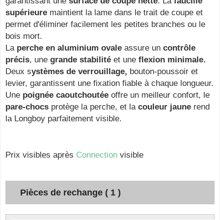
garantissant une
surface de coupe nette
. La
faucille
supérieure
maintient la lame dans le trait de coupe et
permet d'éliminer facilement les petites branches ou le
bois mort.
La
perche en aluminium ovale
assure un
contrôle
précis
, une
grande stabilité
et une
flexion minimale.
Deux s
ystèmes de verrouillage,
bouton-poussoir et
levier, garantissent une fixation fiable à chaque longueur.
Une
poignée caoutchoutée
offre un meilleur confort, le
pare-chocs
protège la perche, et la
couleur jaune
rend
la Longboy parfaitement visible.
Prix visibles après
Connection
visible
Pièces de rechange ( 1 )