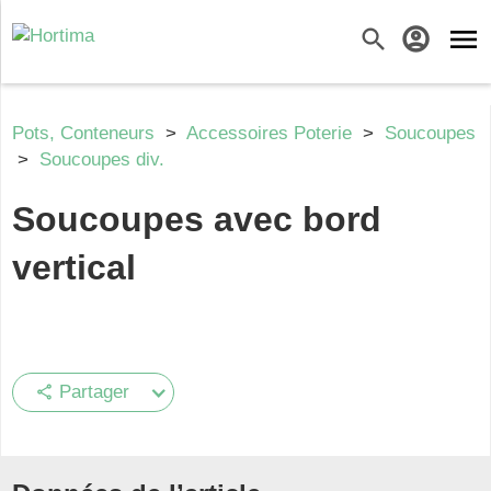
menu
search
account_circle
Pots, Conteneurs
>
Accessoires Poterie
>
Soucoupes
>
Soucoupes div.
Soucoupes avec bord
vertical
Partager
share