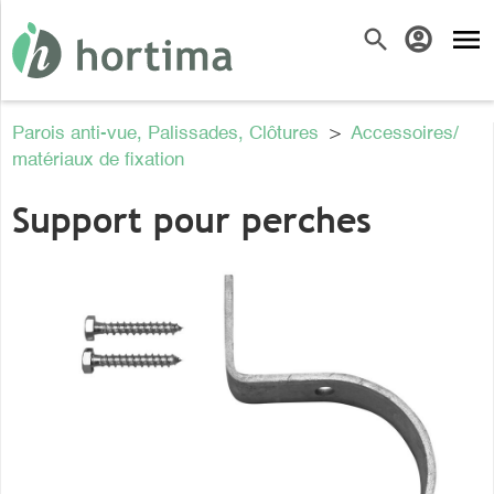
menu
search
account_circle
Parois anti-vue, Palissades, Clôtures
>
Accessoires/
matériaux de fixation
Support pour perches