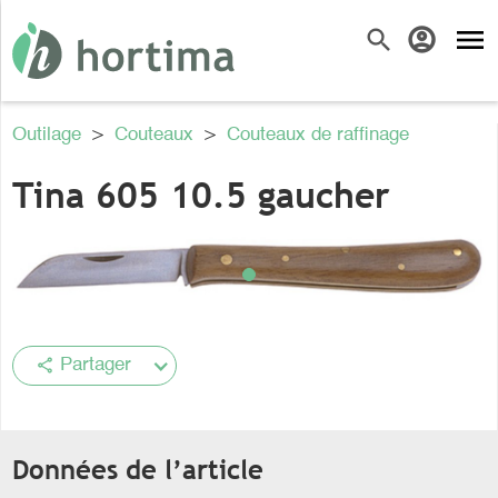
menu
search
account_circle
Outilage
>
Couteaux
>
Couteaux de raffinage
Tina 605 10.5 gaucher
share
Partager
Données de l’article