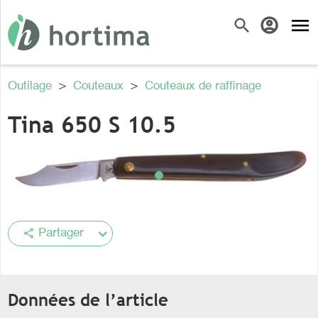
menu
search
account_circle
Outilage
>
Couteaux
>
Couteaux de raffinage
Tina 650 S 10.5
share
Partager
Données de l’article