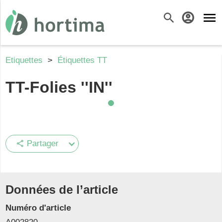
menu
search
account_circle
Etiquettes
>
Étiquettes TT
TT-Folies ''IN''
Partager
share
Données de l’article
Numéro d'article