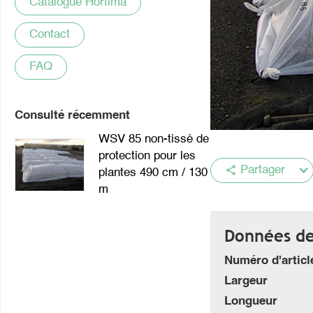
Catalogue Hortima
Contact
FAQ
Consulté récemment
WSV 85 non-tissé de
protection pour les
share
Partager
plantes 490 cm / 130
m
Données de 
Numéro d'articl
Largeur
Longueur