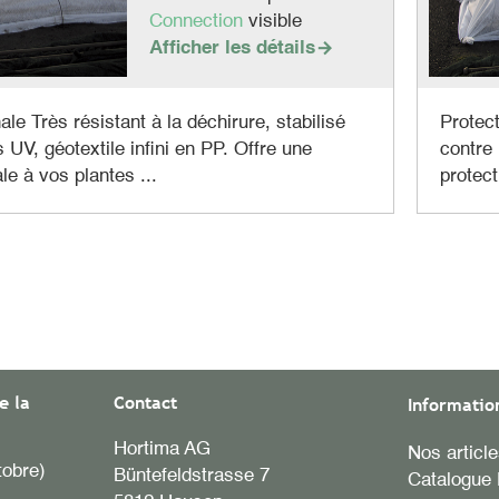
Connection
visible
Afficher les détails

ale Très résistant à la déchirure, stabilisé
Protect
 UV, géotextile infini en PP. Offre une
contre 
le à vos plantes ...
protect
e la
Contact
Informatio
Hortima AG
Nos articl
tobre)
Büntefeldstrasse 7
Catalogue 