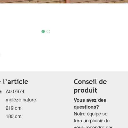
l’article
Conseil de
produit
e
A007974
mélèze nature
Vous avez des
questions?
219 cm
Notre équipe se
180 cm
fera un plaisir de
vous répondre par