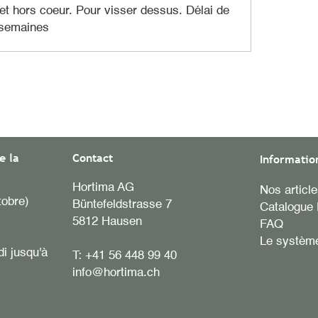
 et hors coeur. Pour visser dessus. Délai de
2 semaines
e la
Contact
Informatio
Hortima AG
Nos articl
tobre)
Büntefeldstrasse 7
Catalogue 
5812 Hausen
FAQ
Le système
di jusqu'à
T:
+41 56 448 99 40
info@hortima.ch